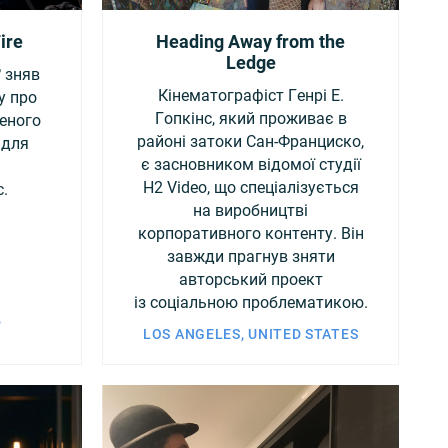
Fire
Heading Away from the
Ledge
 зняв
Кінематографіст Генрі E.
у про
Гопкінс, який проживає в
еного
районі затоки Сан-Франциско,
 для
є засновником відомої студії
H2 Video, що спеціалізується
c.
на виробництві
корпоративного контенту. Він
завжди прагнув зняти
авторський проект
із соціальною проблематикою.
,
LOS ANGELES, UNITED STATES