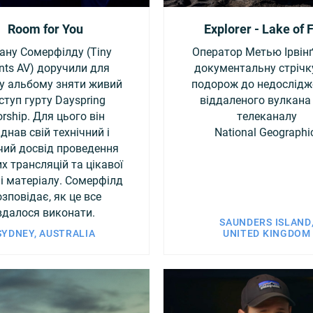
Room for You
Explorer - Lake of 
ану Сомерфілду (Tiny
Оператор Метью Ірвінґ
nts AV) доручили для
документальну стрічк
у альбому зняти живий
подорож до недослідж
ступ гурту Dayspring
віддаленого вулкана
rship. Для цього він
телеканалу
днав свій технічний і
National Geographi
чий досвід проведення
х трансляцій та цікавої
і матеріалу. Сомерфілд
озповідає, як це все
вдалося виконати.
SAUNDERS ISLAND
SYDNEY, AUSTRALIA
UNITED KINGDOM