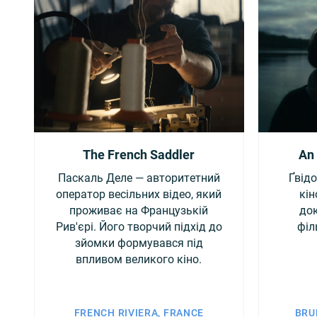
The French Saddler
An 
Паскаль Деле — авторитетний
Ґвід
оператор весільних відео, який
кін
проживає на Французькій
док
Рив'єрі. Його творчий підхід до
філ
зйомки формувався під
впливом великого кіно.
FRENCH RIVIERA, FRANCE
BRU