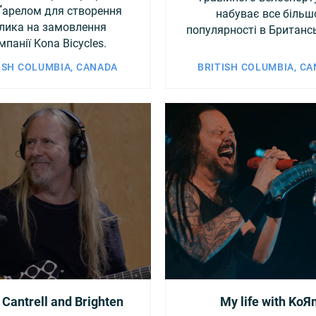
Ґарелом для створення
набуває все більш
лика на замовлення
популярності в Британсь
мпанії Kona Bicycles.
ISH COLUMBIA, CANADA
BRITISH COLUMBIA, C
 Cantrell and Brighten
My life with KoЯ