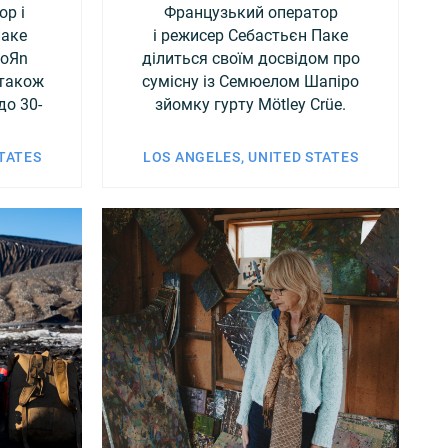
ор і
Французький оператор
Паке
і режисер Себастьєн Паке
KoЯn
ділиться своїм досвідом про
 також
сумісну із Семюелом Шапіро
до 30-
зйомку гурту Mötley Crüe.
STATES
LOS ANGELES, UNITED STATES