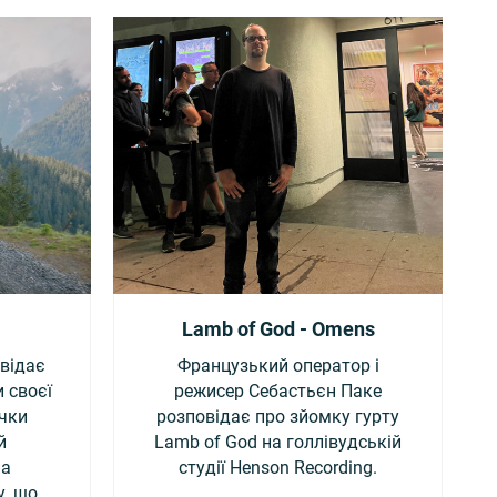
Lamb of God - Omens
овідає
Французький оператор і
 своєї
режисер Себастьєн Паке
ічки
розповідає про зйомку гурту
й
Lamb of God на голлівудській
ма
студії Henson Recording.
у, що