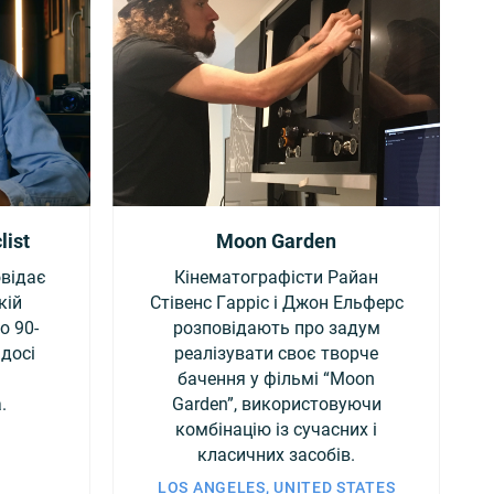
list
Moon Garden
овідає
Кінематографісти Райан
кій
Стівенс Гарріс і Джон Ельферс
о 90-
розповідають про задум
 досі
реалізувати своє творче
бачення у фільмі “Moon
.
Garden”, використовуючи
комбінацію із сучасних і
класичних засобів.
LOS ANGELES, UNITED STATES