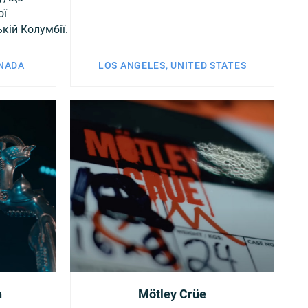
ої
кій Колумбії.
ANADA
LOS ANGELES, UNITED STATES
n
Mötley Crüe