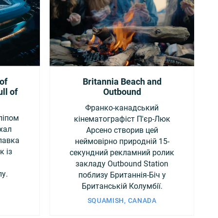
of
Britannia Beach and
ll of
Outbound
Франко-канадський
ліпом
кінематографіст П'єр-Люк
іхал
Арсено створив цей
лавка
неймовірно природній 15-
к із
секундний рекламний ролик
закладу Outbound Station
у.
поблизу Британнія-Біч у
Британській Колумбії.
SQUAMISH, CANADA