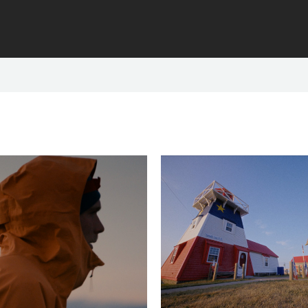
Austria
Brazil
Finland
Fran
Italy
Japan
Netherlands
New 
Russia
Singa
Chinese Taipei
Turk