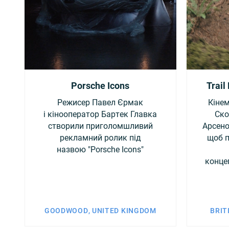
Porsche Icons
Trail
Режисер Павел Єрмак
Кінем
і кінооператор Бартек Главка
Ско
створили приголомшливий
Арсено
рекламний ролик під
щоб п
назвою "Porsche Icons"
конце
GOODWOOD, UNITED KINGDOM
BRIT