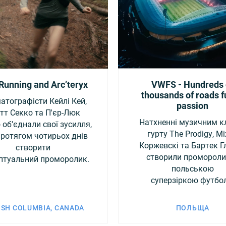
 Running and Arc’teryx
VWFS - Hundreds 
thousands of roads fu
атографісти Кейлі Кей,
passion
тт Секко та П'єр-Люк
Натхненні музичним к
 об'єднали свої зусилля,
гурту The Prodigy, М
ротягом чотирьох днів
Коржевскі та Бартек Г
створити
створили промороли
птуальний проморолик.
польською
суперзіркою футбол
ISH COLUMBIA, CANADA
ПОЛЬЩА