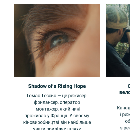
Shadow of a Rising Hope
вело
Томас Тессьє — це режисер-
фрилансер, оператор
Канад
і монтажер, який нині
і ре
проживає у Франції. У своєму
об
кіновиробництві він найбільше
з р
уваги приділяє шляху