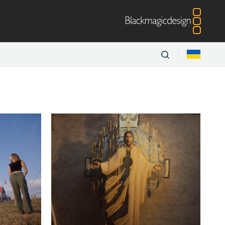
Canada
ce
Germany
Korea
Zealand
Norway
pore
South Africa
ey
UAE