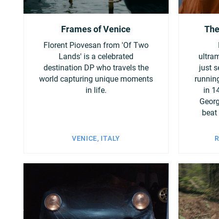
Ukraine
United King
Frames of Venice
The
Florent Piovesan from 'Of Two
Lands' is a celebrated
ultra
destination DP who travels the
just 
world capturing unique moments
runnin
in life.
in 1
Georg
beat
VENICE, ITALY
R