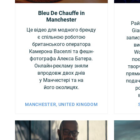
Bleu De Chauffe in
Manchester
Рай
Це відео для модного бренду
Gia
є спільною роботою
запис
британського оператора
ви
Камерона Васеллі та фешн-
Wo
фотографа Алекса Батера.
поє
Онлайн-рекламу зняли
твор
впродовж двох днів
прями
у Манчестері та на
подач
його околицях.
р
MANCHESTER, UNITED KINGDOM