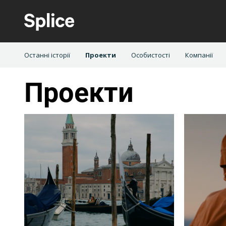
Останні історії
Проекти
Особистості
Компанії
Проекти
Argentina
Australia
China
Denmark
Hong Kong SAR, China
India
Mexico
Malaysia
Poland
Portugal
Spain
Sweden