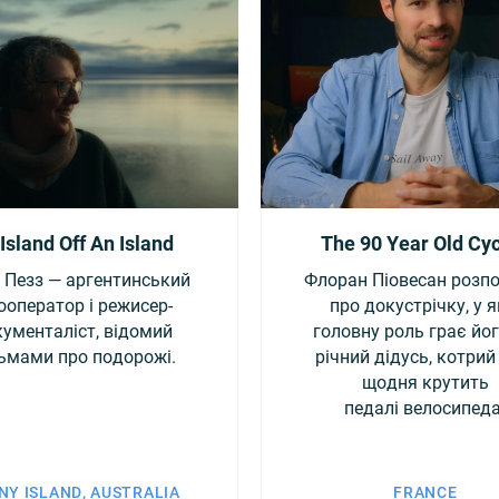
Island Off An Island
The 90 Year Old Cyc
о Пезз — аргентинський
Флоран Піовесан розп
ооператор і режисер-
про докустрічку, у я
ументаліст, відомий
головну роль грає йог
ьмами про подорожі.
річний дідусь, котрий
щодня крутить
педалі велосипеда
NY ISLAND, AUSTRALIA
FRANCE