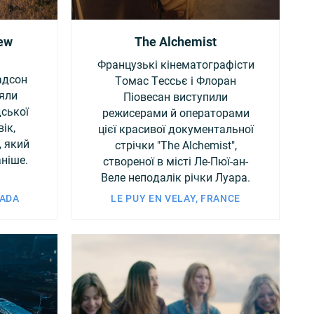
ew
The Alchemist
Французькі кінематографісти
адсон
Томас Тессьє і Флоран
няли
Піовесан виступили
ської
режисерами й операторами
ік,
цієї красивої документальної
, який
стрічки "The Alchemist",
ніше.
створеної в місті Ле-Пюї-ан-
Веле неподалік річки Луара.
NADA
LE PUY EN VELAY, FRANCE