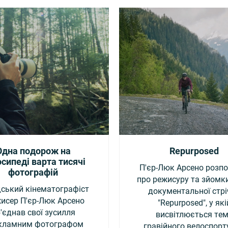
Одна подорож на
Repurposed
сипеді варта тисячі
П'єр-Люк Арсено розп
фотографій
про режисуру та зйомки
ський кінематографіст
документальної стр
жисер П'єр-Люк Арсено
"Repurposed", у які
'єднав свої зусилля
висвітлюється те
екламним фотографом
гравійного велоспорт