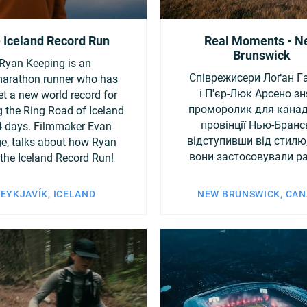
dom
United States
 Iceland Record Run
Real Moments - N
Brunswick
Ryan Keeping is an
Співрежисери Лоґан Г
marathon runner who has
і П'єр-Люк Арсено з
set a new world record for
проморолик для канад
g the Ring Road of Iceland
провінції Нью-Брансв
4 days. Filmmaker Evan
відступивши від стилю
e, talks about how Ryan
вони застосовували ра
 the Iceland Record Run!
EYKJAVÍK, ICELAND
NEW BRUNSWICK, CA