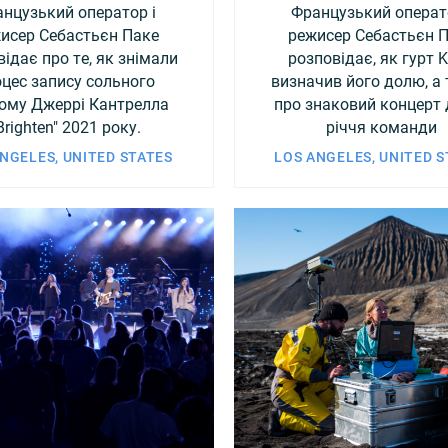
нцузький оператор і
Французький операт
исер Себастьєн Паке
режисер Себастьєн 
ідає про те, як знімали
розповідає, як гурт 
цес запису сольного
визначив його долю, а
ому Джеррі Кантрелла
про знаковий концерт 
Brighten" 2021 року.
річчя команди
NGELES, UNITED STATES
LOS ANGELES, UNITED 