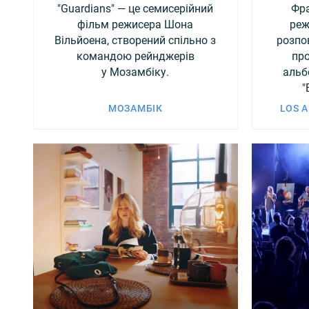
"Guardians" — це семисерійний
Фра
фільм режисера Шона
реж
Вільйоена, створений спільно з
розпов
командою рейнджерів
про
у Мозамбіку.
альб
"
МОЗАМБІК
LOS A