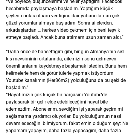
“Ve böylece, düşüncelerimi ve neler yaptığımı Facebook
hesabımda paylaşmaya başladım. Yaptığım küçük
şeylerin onlara ilham verdiğine dair yabancılardan çok
güzel yorumlar almaya başladım. Sonra ailelerden,
arkadaşlardan … herkes video çekmem için beni teşvik
etmeye başladı. Ancak buna atılmam uzun zaman aldı.”
“Daha önce de bahsettiğim gibi, bir gün Almanya’nın sisli
kış mevsiminin ortalarında, ailemizin sonu gelmeyen
önemli anlarını kaydetmeye başlamak istedim. Bunu hem
kelimelerle hem de görüntülerle yapmak istiyordum.
Youtube kanalımın (Her86m2) yolculuğuna da bu şekilde
başladım.”
“Hayatımızın çok küçük bir parçasını Youtube’de
paylaşarak bir gelir elde edebileceğimi hayal bile
edemezdim. Abonelerim, sevdiğim işi yaparak geçimimi
sağlamama yardımcı oluyorlar. Bu yolculuğumun nasıl
devam edeceğini bilmiyorum, fakat emin olduğum şey: Ne
yaparsam yapayım, daha fazla yapacağım, daha fazla