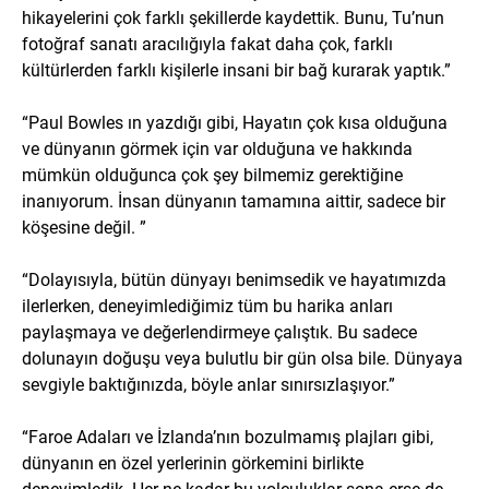
hikayelerini çok farklı şekillerde kaydettik. Bunu, Tu’nun
fotoğraf sanatı aracılığıyla fakat daha çok, farklı
kültürlerden farklı kişilerle insani bir bağ kurarak yaptık.”
“Paul Bowles ın yazdığı gibi, Hayatın çok kısa olduğuna
ve dünyanın görmek için var olduğuna ve hakkında
mümkün olduğunca çok şey bilmemiz gerektiğine
inanıyorum. İnsan dünyanın tamamına aittir, sadece bir
köşesine değil. ”
“Dolayısıyla, bütün dünyayı benimsedik ve hayatımızda
ilerlerken, deneyimlediğimiz tüm bu harika anları
paylaşmaya ve değerlendirmeye çalıştık. Bu sadece
dolunayın doğuşu veya bulutlu bir gün olsa bile. Dünyaya
sevgiyle baktığınızda, böyle anlar sınırsızlaşıyor.”
“Faroe Adaları ve İzlanda’nın bozulmamış plajları gibi,
dünyanın en özel yerlerinin görkemini birlikte
deneyimledik. Her ne kadar bu yolculuklar sona erse de