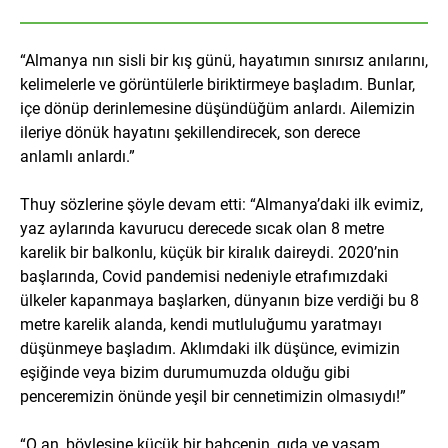
“Almanya nın sisli bir kış günü, hayatımın sınırsız anılarını,
kelimelerle ve görüntülerle biriktirmeye başladım. Bunlar,
içe dönüp derinlemesine düşündüğüm anlardı. Ailemizin
ileriye dönük hayatını şekillendirecek, son derece
anlamlı anlardı.”
Thuy sözlerine şöyle devam etti: “Almanya’daki ilk evimiz,
yaz aylarında kavurucu derecede sıcak olan 8 metre
karelik bir balkonlu, küçük bir kiralık daireydi. 2020’nin
başlarında, Covid pandemisi nedeniyle etrafımızdaki
ülkeler kapanmaya başlarken, dünyanın bize verdiği bu 8
metre karelik alanda, kendi mutluluğumu yaratmayı
düşünmeye başladım. Aklımdaki ilk düşünce, evimizin
eşiğinde veya bizim durumumuzda olduğu gibi
penceremizin önünde yeşil bir cennetimizin olmasıydı!”
“O an, böylesine küçük bir bahçenin, gıda ve yaşam