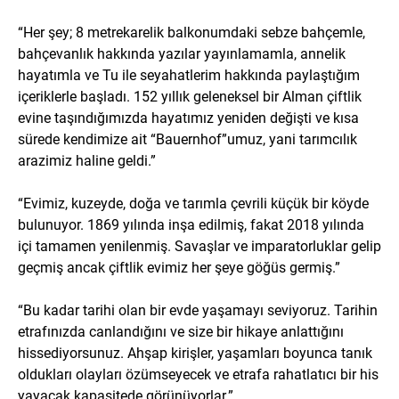
“Her şey; 8 metrekarelik balkonumdaki sebze bahçemle,
bahçevanlık hakkında yazılar yayınlamamla, annelik
hayatımla ve Tu ile seyahatlerim hakkında paylaştığım
içeriklerle başladı. 152 yıllık geleneksel bir Alman çiftlik
evine taşındığımızda hayatımız yeniden değişti ve kısa
sürede kendimize ait “Bauernhof”umuz, yani tarımcılık
arazimiz haline geldi.”
“Evimiz, kuzeyde, doğa ve tarımla çevrili küçük bir köyde
bulunuyor. 1869 yılında inşa edilmiş, fakat 2018 yılında
içi tamamen yenilenmiş. Savaşlar ve imparatorluklar gelip
geçmiş ancak çiftlik evimiz her şeye göğüs germiş.”
“Bu kadar tarihi olan bir evde yaşamayı seviyoruz. Tarihin
etrafınızda canlandığını ve size bir hikaye anlattığını
hissediyorsunuz. Ahşap kirişler, yaşamları boyunca tanık
oldukları olayları özümseyecek ve etrafa rahatlatıcı bir his
yayacak kapasitede görünüyorlar.”