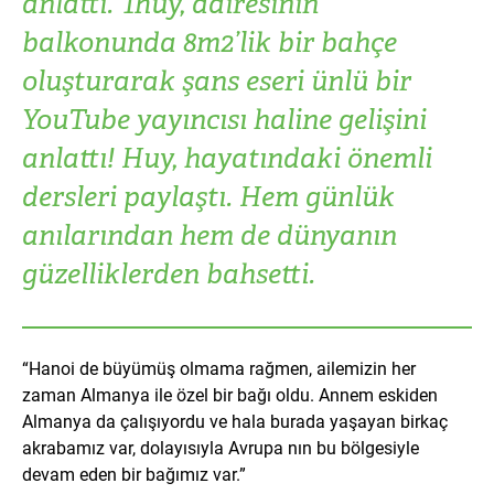
anlattı. Thuy, dairesinin
Turkey
UAE
balkonunda 8m2’lik bir bahçe
oluşturarak şans eseri ünlü bir
Ukraine
United Kingdom
YouTube yayıncısı haline gelişini
United States
anlattı! Huy, hayatındaki önemli
dersleri paylaştı. Hem günlük
anılarından hem de dünyanın
güzelliklerden bahsetti.
“Hanoi de büyümüş olmama rağmen, ailemizin her
zaman Almanya ile özel bir bağı oldu. Annem eskiden
Almanya da çalışıyordu ve hala burada yaşayan birkaç
akrabamız var, dolayısıyla Avrupa nın bu bölgesiyle
devam eden bir bağımız var.”