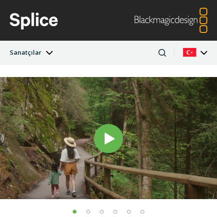
Sanatçılar
Son Sayı
Argentina
Australia
Projeler
Austria
Brazil
Sanatçılar
Canada
China
Denmark
Finland
Firmalar
France
Germany
Hong Kong SAR,
India