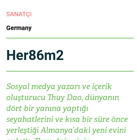
China
SANATÇI
Italy
Japan
Germany
Korea
Mexico
Malaysia
Netherlands
Her86m2
New Zealand
Norway
Poland
Portugal
Sosyal medya yazarı ve içerik
oluşturucu Thuy Dao, dünyanın
Russia
Singapore
dört bir yanına yaptığı
South Africa
Spain
seyahatlerini ve kısa bir süre önce
yerleştiği Almanya’daki yeni evini
Sweden
Chinese Taipei