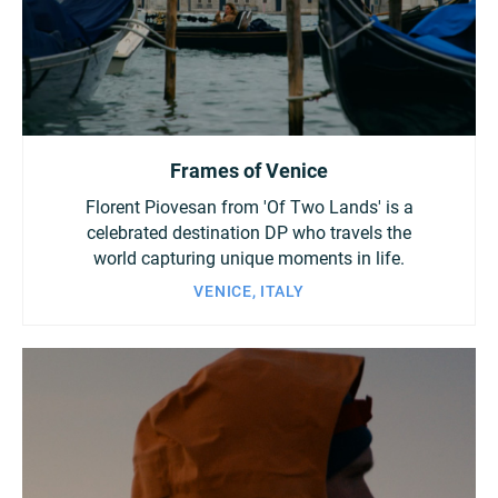
China
Italy
Japan
Korea
Mexico
Frames of Venice
Malaysia
Netherlands
Florent Piovesan from 'Of Two Lands' is a
New Zealand
Norway
celebrated destination DP who travels the
world capturing unique moments in life.
Poland
Portugal
VENICE, ITALY
Russia
Singapore
South Africa
Spain
Sweden
Chinese Taipei