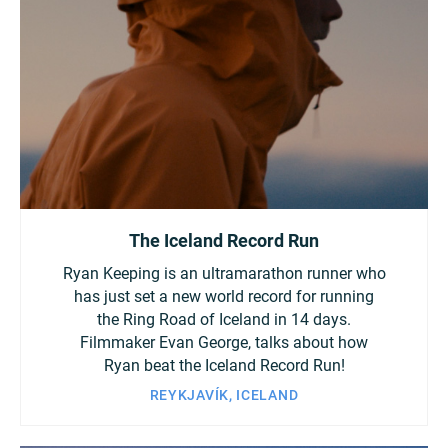
Turkey
UAE
Ukraine
United Kingdom
United States
The Iceland Record Run
Ryan Keeping is an ultramarathon runner who
has just set a new world record for running
the Ring Road of Iceland in 14 days.
Filmmaker Evan George, talks about how
Ryan beat the Iceland Record Run!
REYKJAVÍK, ICELAND