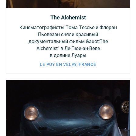
The Alchemist
Кинематографисты Тома Тессье и Флоран
Пьовезан сняли красивый
документальный фильм &auot;The
Alchemist" в Ле-Пюи-ан-Веле
в долине Луары
LE PUY EN VELAY, FRANCE