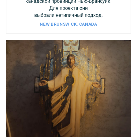
канадской провинции Нью-Брансуик.
Для проекта они
выбрали нетипичный подход.
NEW BRUNSWICK, CANADA