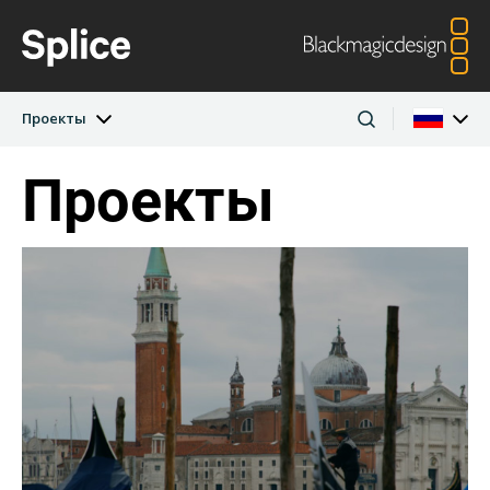
Проекты
Проекты
Последние истории
Argentina
Australia
Проекты
Austria
Brazil
Личности
Canada
China
Denmark
Finland
Компании
France
Germany
Hong Kong SAR,
India