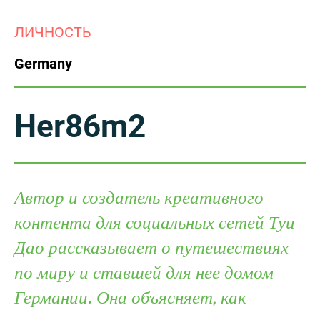
China
ЛИЧНОСТЬ
Italy
Japan
Germany
Korea
Mexico
Malaysia
Netherlands
Her86m2
New Zealand
Norway
Poland
Portugal
Автор и создатель креативного
контента для социальных сетей Туи
Russia
Singapore
Дао рассказывает о путешествиях
South Africa
Spain
по миру и ставшей для нее домом
Германии. Она объясняет, как
Sweden
Chinese Taipei