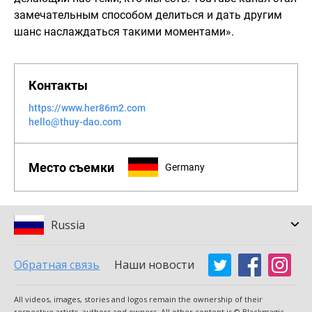
замечательным способом делиться и дать другим
шанс наслаждаться такими моментами».
Контакты
https://www.her86m2.com
hello@thuy-dao.com
Место съемки
Germany
Russia
Обратная связь
Наши новости
Argentina
Australia
All videos, images, stories and logos remain the ownership of their
Austria
Brazil
respective artists, authors and owners. All other content is © Blackmagic