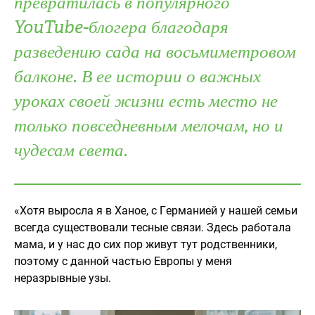
превратилась в популярного
Turkey
UAE
YouTube-блогера благодаря
разведению сада на восьмиметровом
Ukraine
United Kingdom
балконе. В ее истории о важных
United States
уроках своей жизни есть место не
только повседневным мелочам, но и
чудесам света.
«Хотя выросла я в Ханое, с Германией у нашей семьи
всегда существовали тесные связи. Здесь работала
мама, и у нас до сих пор живут тут родственники,
поэтому с данной частью Европы у меня
неразрывные узы.