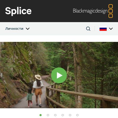
Личности
Последние истории
Argentina
Australia
Проекты
Austria
Brazil
Личности
Canada
China
Denmark
Finland
Компании
France
Germany
Hong Kong SAR,
India