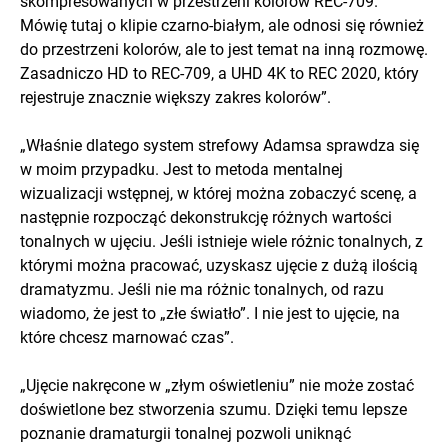
skompresowanych w przestrzeni kolorów REC-709.
Mówię tutaj o klipie czarno-białym, ale odnosi się również
do przestrzeni kolorów, ale to jest temat na inną rozmowę.
Zasadniczo HD to REC-709, a UHD 4K to REC 2020, który
rejestruje znacznie większy zakres kolorów”.
„Właśnie dlatego system strefowy Adamsa sprawdza się
w moim przypadku. Jest to metoda mentalnej
wizualizacji wstępnej, w której można zobaczyć scenę, a
następnie rozpocząć dekonstrukcję różnych wartości
tonalnych w ujęciu. Jeśli istnieje wiele różnic tonalnych, z
którymi można pracować, uzyskasz ujęcie z dużą ilością
dramatyzmu. Jeśli nie ma różnic tonalnych, od razu
wiadomo, że jest to „złe światło”. I nie jest to ujęcie, na
które chcesz marnować czas”.
„Ujęcie nakręcone w „złym oświetleniu” nie może zostać
doświetlone bez stworzenia szumu. Dzięki temu lepsze
poznanie dramaturgii tonalnej pozwoli uniknąć