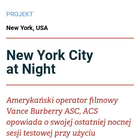
China
PROJEKT
Italy
Japan
New York, USA
Korea
Mexico
Malaysia
Netherlands
New York City
at Night
New Zealand
Norway
Poland
Portugal
Russia
Singapore
Amerykański operator filmowy
Vance Burberry ASC, ACS
South Africa
Spain
opowiada o swojej ostatniej nocnej
Sweden
Chinese Taipei
sesji testowej przy użyciu