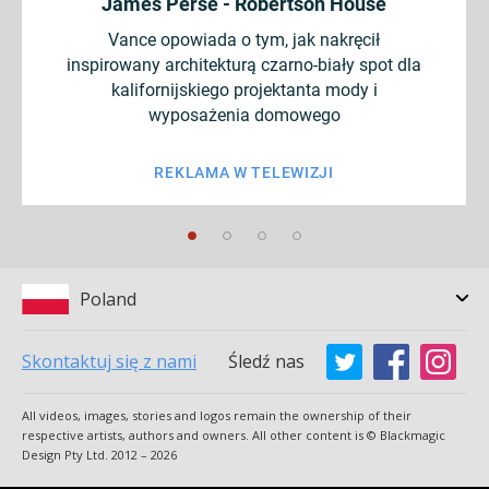
James Perse - Robertson House
Vance opowiada o tym, jak nakręcił
inspirowany architekturą czarno-biały spot dla
kalifornijskiego projektanta mody i
wyposażenia domowego
REKLAMA W TELEWIZJI
Poland
Skontaktuj się z nami
Śledź nas
Argentina
Australia
All videos, images, stories and logos remain the ownership of their
Austria
Brazil
respective artists, authors and owners. All other content is © Blackmagic
Design Pty Ltd. 2012 – 2026
Canada
China