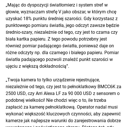
„Mając do dyspozycji światłomierz i system stref w
głowie, wyznaczam strefę V jako obszar, w którym chcę
uzyskać 18% punktu średniej szarości. Gdy korzystasz z
punktowego pomiaru światła, jego odczyt zawsze będzie
średnio-szary, niezależnie od tego, czy jest to czarna czy
biała kartka papieru. Z tego powodu potrzebny jest
również pomiar padającego światła, ponieważ daje on
różne odczyty np. dla czarnego i białego papieru. Pomiar
światła padającego pozwoli znaleźć punkt szarości w
ujęciu z większą dokładnością”.
„Twoja kamera to tylko urządzenie rejestrujące,
niezależnie od tego, czy jest to pełnoklatkowy BMCC6K za
2500 USD, czy Arri Alexa LF za 90 000 USD z sensorem o
podobnej wielkości! Nie chodzi więc o to, ile trzeba
zapłacić za kamerę pełnoklatkową. Operator nadal musi
wykonać większość kluczowych czynności, aby zapewnić
kamerze jak najlepsze warunki do zarejestrowania dobrze