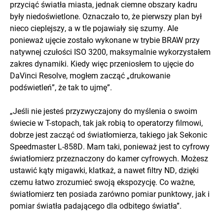
przyciąć światła miasta, jednak ciemne obszary kadru
były niedoświetlone. Oznaczało to, że pierwszy plan był
nieco cieplejszy, a w tle pojawiały się szumy. Ale
ponieważ ujęcie zostało wykonane w trybie BRAW przy
natywnej czułości ISO 3200, maksymalnie wykorzystałem
zakres dynamiki. Kiedy więc przeniosłem to ujęcie do
DaVinci Resolve, mogłem zacząć „drukowanie
podświetleń”, że tak to ujmę”.
„Jeśli nie jesteś przyzwyczajony do myślenia o swoim
świecie w T-stopach, tak jak robią to operatorzy filmowi,
dobrze jest zacząć od światłomierza, takiego jak Sekonic
Speedmaster L-858D. Mam taki, ponieważ jest to cyfrowy
światłomierz przeznaczony do kamer cyfrowych. Możesz
ustawić kąty migawki, klatkaż, a nawet filtry ND, dzięki
czemu łatwo zrozumieć swoją ekspozycję. Co ważne,
światłomierz ten posiada zarówno pomiar punktowy, jak i
pomiar światła padającego dla odbitego światła”.