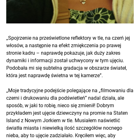
„Spojrzenie na prześwietlone reflektory w tle, na czerń jej
włosów, a następnie na efekt zmiękczenia po prawej
stronie kadru – naprawdę pokazuje, jak duży zakres
dynamiki i informacji został uchwycony w tym ujęciu.
Podobała mi się subtelna gradacja w obszarze świateł,
która jest naprawdę świetna w tej kamerze”.
„Moje tradycyjne podejście polegające na „filmowaniu dla
czerni i drukowaniu dla podświetleń” nadal działa, ale
sposób, w jaki to robię, nieco się zmienił! Dobrym
przykładem jest ujęcie dziewczyny na promie na Staten
Island z Nowym Jorkiem w tle. Musiałem naświetlić
światła miasta i niewielką ilość szczegółów nocnego
nieba, aby to ujęcie zadziałało. Kręciłem więc, aby