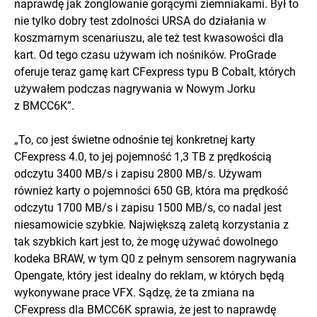
naprawdę jak żonglowanie gorącymi ziemniakami. Był to
nie tylko dobry test zdolności URSA do działania w
koszmarnym scenariuszu, ale też test kwasowości dla
kart. Od tego czasu używam ich nośników. ProGrade
oferuje teraz gamę kart CFexpress typu B Cobalt, których
używałem podczas nagrywania w Nowym Jorku
z BMCC6K”.
„To, co jest świetne odnośnie tej konkretnej karty
CFexpress 4.0, to jej pojemność 1,3 TB z prędkością
odczytu 3400 MB/s i zapisu 2800 MB/s. Używam
również karty o pojemności 650 GB, która ma prędkość
odczytu 1700 MB/s i zapisu 1500 MB/s, co nadal jest
niesamowicie szybkie. Największą zaletą korzystania z
tak szybkich kart jest to, że mogę używać dowolnego
kodeka BRAW, w tym Q0 z pełnym sensorem nagrywania
Opengate, który jest idealny do reklam, w których będą
wykonywane prace VFX. Sądzę, że ta zmiana na
CFexpress dla BMCC6K sprawia, że jest to naprawdę