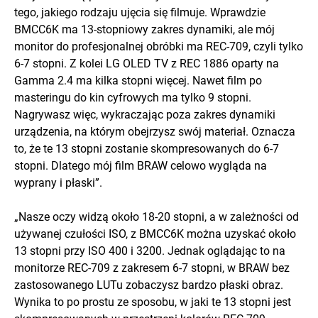
tego, jakiego rodzaju ujęcia się filmuje. Wprawdzie
BMCC6K ma 13-stopniowy zakres dynamiki, ale mój
monitor do profesjonalnej obróbki ma REC-709, czyli tylko
6-7 stopni. Z kolei LG OLED TV z REC 1886 oparty na
Gamma 2.4 ma kilka stopni więcej. Nawet film po
masteringu do kin cyfrowych ma tylko 9 stopni.
Nagrywasz więc, wykraczając poza zakres dynamiki
urządzenia, na którym obejrzysz swój materiał. Oznacza
to, że te 13 stopni zostanie skompresowanych do 6-7
stopni. Dlatego mój film BRAW celowo wygląda na
wyprany i płaski”.
„Nasze oczy widzą około 18-20 stopni, a w zależności od
używanej czułości ISO, z BMCC6K można uzyskać około
13 stopni przy ISO 400 i 3200. Jednak oglądając to na
monitorze REC-709 z zakresem 6-7 stopni, w BRAW bez
zastosowanego LUTu zobaczysz bardzo płaski obraz.
Wynika to po prostu ze sposobu, w jaki te 13 stopni jest