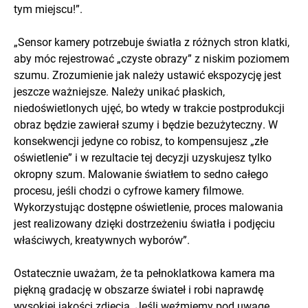
tym miejscu!”.
„Sensor kamery potrzebuje światła z różnych stron klatki,
aby móc rejestrować „czyste obrazy” z niskim poziomem
szumu. Zrozumienie jak należy ustawić ekspozycję jest
jeszcze ważniejsze. Należy unikać płaskich,
niedoświetlonych ujęć, bo wtedy w trakcie postprodukcji
obraz będzie zawierał szumy i będzie bezużyteczny. W
konsekwencji jedyne co robisz, to kompensujesz „złe
oświetlenie” i w rezultacie tej decyzji uzyskujesz tylko
okropny szum. Malowanie światłem to sedno całego
procesu, jeśli chodzi o cyfrowe kamery filmowe.
Wykorzystując dostępne oświetlenie, proces malowania
jest realizowany dzięki dostrzeżeniu światła i podjęciu
właściwych, kreatywnych wyborów”.
Ostatecznie uważam, że ta pełnoklatkowa kamera ma
piękną gradację w obszarze świateł i robi naprawdę
wysokiej jakości zdjęcia. Jeśli weźmiemy pod uwagę