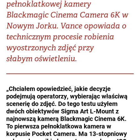
pełnoklatkowej kamery
Turkey
UAE
Blackmagic Cinema Camera 6K w
Ukraine
United Kingdom
Nowym Jorku. Vance opowiada o
technicznym procesie robienia
United States
wyostrzonych zdjęć przy
słabym oświetleniu.
„Chciałem opowiedzieć, jakie decyzje
podejmują operatorzy, wybierając właściwą
scenerię do zdjęć. Do tego testu użyłem
dwóch obiektywów Sigma Art L-Mount z
najnowszą kamerą Blackmagic Cinema 6K.
To pierwsza pełnoklatkowa kamera w
korpusie Pocket Camera. Ma 13-stopniowy