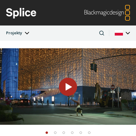
Projekty
Najnowsze wydanie
Argentina
Australia
Projekty
Austria
Brazil
Artyści
Canada
China
Denmark
Finland
Firmy
France
Germany
Hong Kong SAR,
India