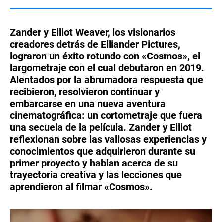
Turkey
UAE
Zander y Elliot Weaver, los visionarios
Ukraine
United Kingdom
creadores detrás de Elliander Pictures,
lograron un éxito rotundo con «Cosmos», el
United States
largometraje con el cual debutaron en 2019.
Alentados por la abrumadora respuesta que
recibieron, resolvieron continuar y
embarcarse en una nueva aventura
cinematográfica: un cortometraje que fuera
una secuela de la película. Zander y Elliot
reflexionan sobre las valiosas experiencias y
conocimientos que adquirieron durante su
primer proyecto y hablan acerca de su
trayectoria creativa y las lecciones que
aprendieron al filmar «Cosmos».