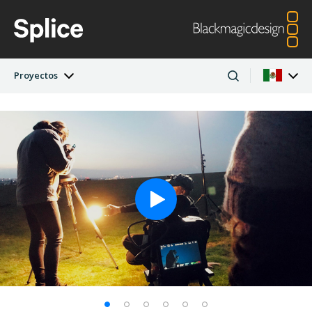
Proyectos
Novedades
Argentina
Australia
Proyectos
Austria
Brazil
Artistas
Canada
China
Denmark
Finland
Empresas
France
Germany
Hong Kong SAR,
India