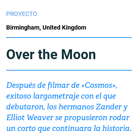
China
PROYECTO
Italy
Japan
Birmingham, United Kingdom
Korea
Mexico
Malaysia
Netherlands
Over the Moon
New Zealand
Norway
Poland
Portugal
Después de filmar de «Cosmos»,
exitoso largometraje con el que
Russia
Singapore
debutaron, los hermanos Zander y
South Africa
Spain
Elliot Weaver se propusieron rodar
un corto que continuara la historia.
Sweden
Chinese Taipei