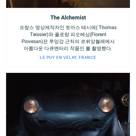
The Alchemist
프랑스 영상제작자인 토마스 테시에( Thomas
Teissier)와 플로랑 피오베상(Florent
Piovesan)은 루앙강 근처의 르퓌앙블레에서
아름다운 다큐멘터리 작품인
를 촬영했다.
LE PUY EN VELAY, FRANCE