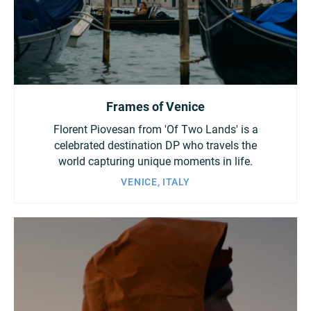
China
Italy
Japan
Korea
Mexico
Frames of Venice
Malaysia
Netherlands
Florent Piovesan from 'Of Two Lands' is a
New Zealand
Norway
celebrated destination DP who travels the
world capturing unique moments in life.
Poland
Portugal
VENICE, ITALY
Russia
Singapore
South Africa
Spain
Sweden
Chinese Taipei