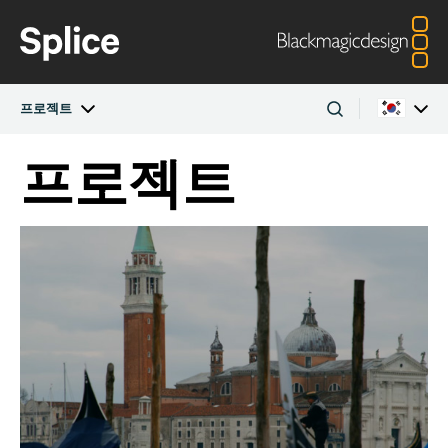
프로젝트
프로젝트
최신판
Argentina
Australia
프로젝트
Austria
Brazil
아티스트
Canada
China
Denmark
Finland
제작사
France
Germany
Hong Kong SAR,
India