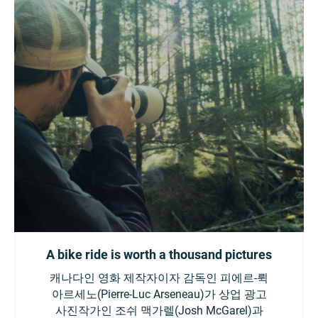
A bike ride is worth a thousand pictures
캐나다인 영화 제작자이자 감독인 피에르-뤽
아르세노(Pierre-Luc Arseneau)가 상업 광고
사진작가인 조쉬 맥가렐(Josh McGarel)과