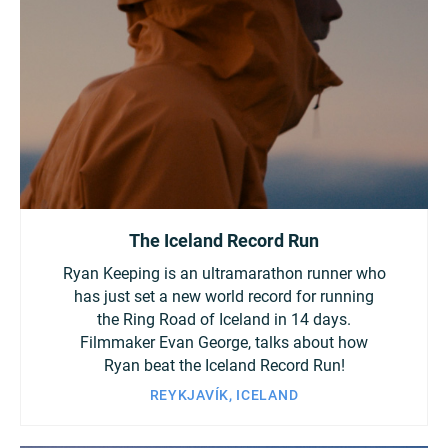
Turkey
UAE
Ukraine
United Kingdom
United States
The Iceland Record Run
Ryan Keeping is an ultramarathon runner who
has just set a new world record for running
the Ring Road of Iceland in 14 days.
Filmmaker Evan George, talks about how
Ryan beat the Iceland Record Run!
REYKJAVÍK, ICELAND