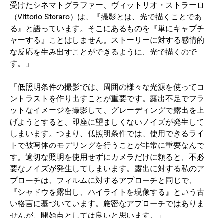
受けたシネマトグラファー、ヴィットリオ・ストラーロ
（Vittorio Storaro）は、『撮影とは、光で描くことであ
る』と語っています。そこにあるものを『単にキャプチ
ャーする』ことはしません。ストーリーに対する感情的
な反応を生み出すことができるように、光で描くので
す。」
「低照明条件の撮影では、周囲の様々な光源を使ってコ
ントラストを作り出すことが重要です。露出不足でフラ
ットなイメージを撮影して、グレーディングで露出を上
げようとすると、即座に望ましくないノイズが発生して
しまいます。つまり、低照明条件では、使用できるライ
トで被写体のモデリングを行うことが非常に重要なんで
す。適切な照明を使用せずにカメラだけに頼ると、不必
要なノイズが発生してしまいます。露出に対する私のア
プローチは、フィルムに対するアプローチと同じで、
『シャドウを露出し、ハイライトを現像する』という古
い格言に基づいています。厳密なアプローチではありま
せんが、開始点としては良いと思います。」