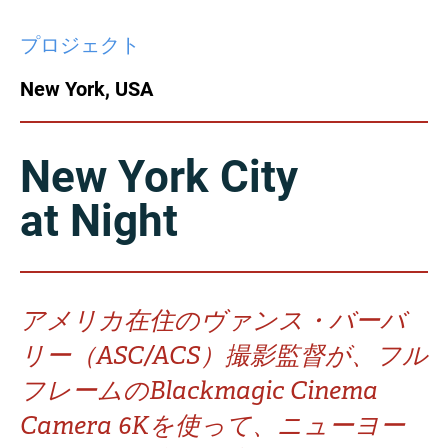
China
プロジェクト
Italy
Japan
New York, USA
Korea
Mexico
Malaysia
Netherlands
New York City
at Night
New Zealand
Norway
Poland
Portugal
Russia
Singapore
アメリカ在住のヴァンス・バーバ
リー（ASC/ACS）撮影監督が、フル
South Africa
Spain
フレームのBlackmagic Cinema
Sweden
Chinese Taipei
Camera 6Kを使って、ニューヨー