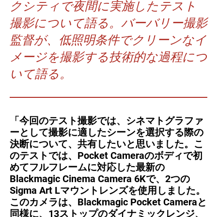
クシティで夜間に実施したテスト
Turkey
UAE
撮影について語る。バーバリー撮影
Ukraine
United Kingdom
監督が、低照明条件でクリーンなイ
メージを撮影する技術的な過程につ
United States
いて語る。
「今回のテスト撮影では、シネマトグラファ
ーとして撮影に適したシーンを選択する際の
決断について、共有したいと思いました。こ
のテストでは、Pocket Cameraのボディで初
めてフルフレームに対応した最新の
Blackmagic Cinema Camera 6Kで、2つの
Sigma Art Lマウントレンズを使用しました。
このカメラは、Blackmagic Pocket Cameraと
同様に、13ストップのダイナミックレンジ、