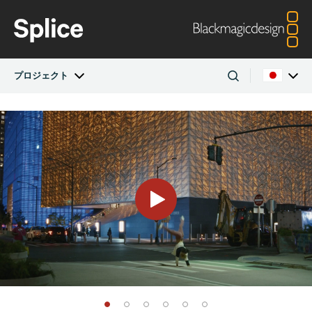
プロジェクト
最新記事
Argentina
Australia
プロジェクト
Austria
Brazil
アーティスト
Canada
China
Denmark
Finland
会社
France
Germany
Hong Kong SAR,
India