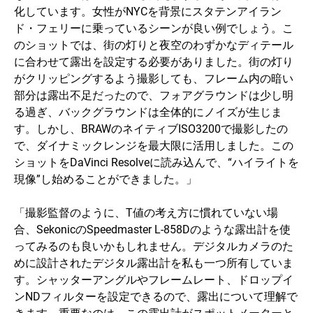
化しています。女性がNYCを背景にスタテンアイラン
ド・フェリーに乗っているシーンが良い例でしょう。こ
のショットでは、街の灯りと夜空のわずかなディテール
に合わせて露出を設定する必要がありました。街の灯り
がクリッピングするよう撮影しても、フレーム内の暗い
部分は露出不足だったので、フォアグラウンドは少し明
る過ぎ、バックグラウンドは全体的にノイズが生じま
す。しかし、BRAWのネイティブISO3200で撮影したの
で、ダイナミックレンジを最大限に活用しました。この
ショットをDaVinci Resolveに読み込んで、“ハイライトを
現像”し始めることができました。」
「撮影監督のように、T値の考え方に慣れていない場
合、SekonicのSpeedmaster L-858Dのような露出計を使
ってみるのも良いかもしれません。デジタルカメラのた
めに設計されたデジタル露出計を私も一つ所有していま
す。シャッターアングルやフレームレート、ドロップイ
ンNDフィルターを設定できるので、露出について理解で
きます。重要なのは、この露出計がスポットメーターと