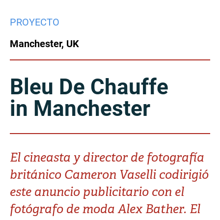
China
PROYECTO
Italy
Japan
Manchester, UK
Korea
Mexico
Malaysia
Netherlands
Bleu De Chauffe
in Manchester
New Zealand
Norway
Poland
Portugal
Russia
Singapore
El cineasta y director de fotografía
británico Cameron Vaselli codirigió
South Africa
Spain
este anuncio publicitario con el
Sweden
Chinese Taipei
fotógrafo de moda Alex Bather. El