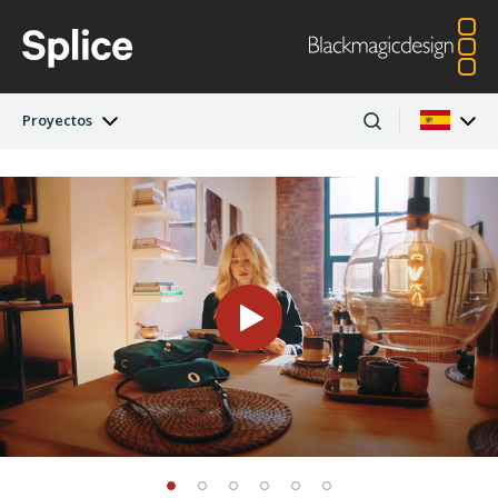
Proyectos
Novedades
Argentina
Australia
Proyectos
Austria
Brazil
Artistas
Canada
China
Denmark
Finland
Empresas
France
Germany
Hong Kong SAR,
India