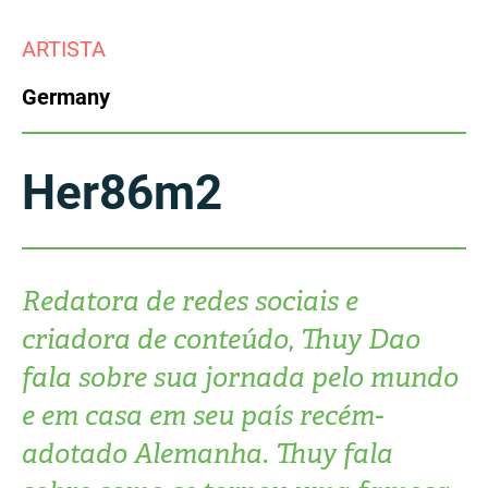
China
ARTISTA
Italy
Japan
Germany
Korea
Mexico
Malaysia
Netherlands
Her86m2
New Zealand
Norway
Poland
Portugal
Redatora de redes sociais e
criadora de conteúdo, Thuy Dao
Russia
Singapore
fala sobre sua jornada pelo mundo
South Africa
Spain
e em casa em seu país recém-
adotado Alemanha. Thuy fala
Sweden
Chinese Taipei