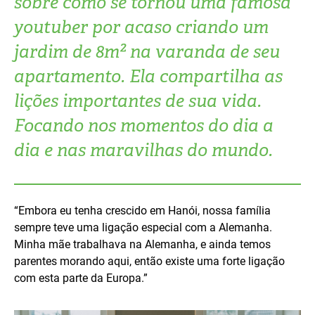
sobre como se tornou uma famosa
Turkey
UAE
youtuber por acaso criando um
jardim de 8m² na varanda de seu
Ukraine
United Kingdom
apartamento. Ela compartilha as
United States
lições importantes de sua vida.
Focando nos momentos do dia a
dia e nas maravilhas do mundo.
“Embora eu tenha crescido em Hanói, nossa família
sempre teve uma ligação especial com a Alemanha.
Minha mãe trabalhava na Alemanha, e ainda temos
parentes morando aqui, então existe uma forte ligação
com esta parte da Europa.”