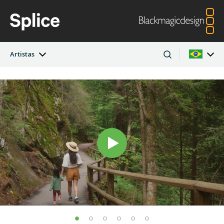
Artistas
Última Edição
Argentina
Australia
Projetos
Austria
Brazil
Artistas
Canada
China
Denmark
Finland
Empresas
France
Germany
Hong Kong SAR,
India