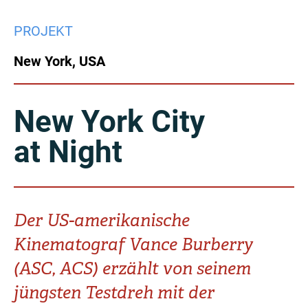
China
PROJEKT
Italy
Japan
New York, USA
Korea
Mexico
Malaysia
Netherlands
New York City
at Night
New Zealand
Norway
Poland
Portugal
Russia
Singapore
Der US-amerikanische
Kinematograf Vance Burberry
South Africa
Spain
(ASC, ACS) erzählt von seinem
Sweden
Chinese Taipei
jüngsten Testdreh mit der