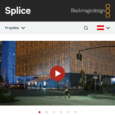
Projekte
Neueste Ausgabe
Argentina
Australia
Projekte
Austria
Brazil
Künstler
Canada
China
Denmark
Finland
Firmen
France
Germany
Hong Kong SAR,
India