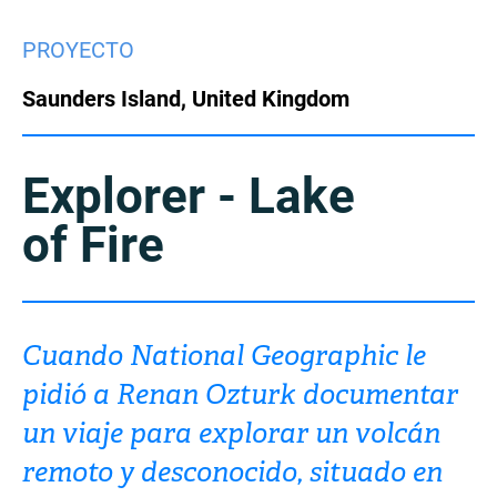
China
PROYECTO
Italy
Japan
Saunders Island, United Kingdom
Korea
Mexico
Malaysia
Netherlands
Explorer - Lake
of Fire
New Zealand
Norway
Poland
Portugal
Russia
Singapore
Cuando National Geographic le
pidió a Renan Ozturk documentar
South Africa
Spain
un viaje para explorar un volcán
Sweden
Chinese Taipei
remoto y desconocido, situado en