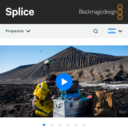
Proyectos
Novedades
Argentina
Australia
Proyectos
Austria
Brazil
Artistas
Canada
China
Denmark
Finland
Empresas
France
Germany
Hong Kong SAR,
India